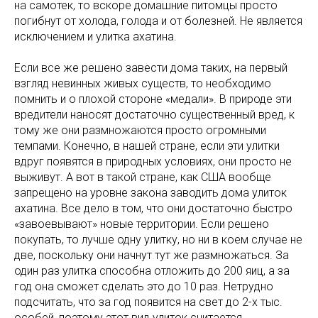
на самотек, то вскоре домашние питомцы просто
погибнут от холода, голода и от болезней. Не является
исключением и улитка ахатина.
Если все же решено завести дома таких, на первый
взгляд невинных живых существ, то необходимо
помнить и о плохой стороне «медали». В природе эти
вредители наносят достаточно существенный вред, к
тому же они размножаются просто огромными
темпами. Конечно, в нашей стране, если эти улитки
вдруг появятся в природных условиях, они просто не
выживут. А вот в такой стране, как США вообще
запрещено на уровне закона заводить дома улиток
ахатина. Все дело в том, что они достаточно быстро
«завоевывают» новые территории. Если решено
покупать, то лучше одну улитку, но ни в коем случае не
две, поскольку они начнут тут же размножаться. За
один раз улитка способна отложить до 200 яиц, а за
год она сможет сделать это до 10 раз. Нетрудно
подсчитать, что за год появится на свет до 2-х тыс.
особей, поэтому этот вид улиток считается