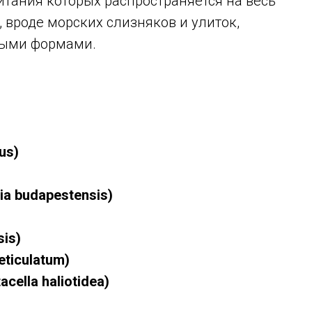
итания которых распространяется на весь
вроде морских слизняков и улиток,
ными формами.
us)
ia budapestensis)
sis)
eticulatum)
cella haliotidea)