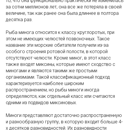
то, что она функционально практически не изменилась
за сотни миллионов лет, она все же потеряла в своей
величине, так как ранее она была длиннее в полтора
десятка раз.
Рыба минога относится к классу круглоротых, при
этом не имеющих челюстей позвоночных. Такое
название эти морские обитатели получили из-за
особого строения ротовой полости, в которой
отсутствуют челюсти. Кроме миног, в этот класс
также входят миксины, которые имеют сходство с
миногами и являются такими же простыми
организмами. Такой классификационный подход
характеризуется наиболее широким
распространением, но рыбы миноги иногда
определяются, как отдельный класс или считаются
одними из подвидов миксиновых.
Миноги представляют достаточно распространенную
и разнообразную группу, в которую входит больше 4-
х десятков разновидностей. Их разновидности