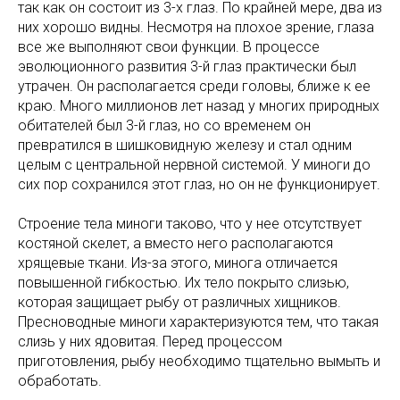
так как он состоит из 3-х глаз. По крайней мере, два из
них хорошо видны. Несмотря на плохое зрение, глаза
все же выполняют свои функции. В процессе
эволюционного развития 3-й глаз практически был
утрачен. Он располагается среди головы, ближе к ее
краю. Много миллионов лет назад у многих природных
обитателей был 3-й глаз, но со временем он
превратился в шишковидную железу и стал одним
целым с центральной нервной системой. У миноги до
сих пор сохранился этот глаз, но он не функционирует.
Строение тела миноги таково, что у нее отсутствует
костяной скелет, а вместо него располагаются
хрящевые ткани. Из-за этого, минога отличается
повышенной гибкостью. Их тело покрыто слизью,
которая защищает рыбу от различных хищников.
Пресноводные миноги характеризуются тем, что такая
слизь у них ядовитая. Перед процессом
приготовления, рыбу необходимо тщательно вымыть и
обработать.