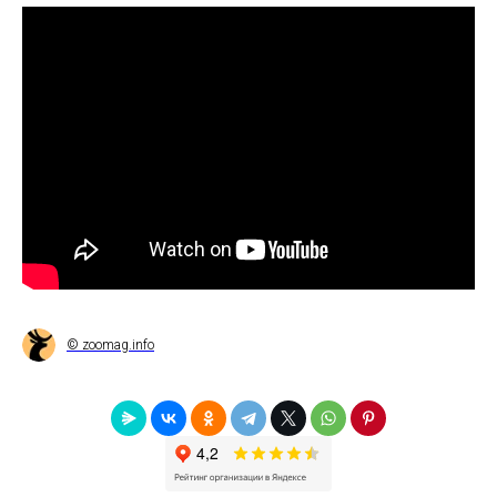
© zoomag.info