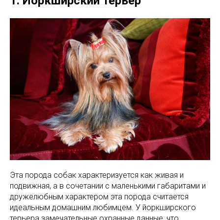
1. Йоркширский терьер
Эта порода собак характеризуется как живая и
подвижная, а в сочетании с маленькими габаритами и
дружелюбным характером эта порода считается
идеальным домашним любимцем. У йоркширского
терьера замечательные охранные данные, что