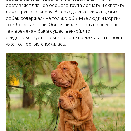
составляет для нее особого труда догнать и схватить
даже крупного зверя. В период династии Хань, этих
собак содержали не только обычные люди и моряки,
но и богатые люди. Общая численность шарпеев по
тем временам была существенной, что
свидетельствует о том, что на те времена эта порода
уже полностью сложилась.