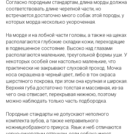
Согласно породным стандартам, длина морды должна
соответствовать длине черепной части, но
встречается достаточно много собак этой породы, у
которых морда несколько укороченная.
На морде и на лобной части головы, а также на щеках
располагаются глубокие складки кожи, переходящие
в подвешенное состояние. Высоко над глазами
располагаются маленькие, треугольной формы уши. У
некоторых особей они настолько маленькие, что
практически не закрывают слуховой проход. Мочка
носа окрашена в черный цвет, либо в тон окраса
шерстяного покрова, при этом она крупная и широкая.
Верхняя губа достаточно толстая и массивная, из-за
чего она отвисает, перекрывая нижнюю, поэтому
можно наблюдать только часть подбородка.
Породные стандарты не допускают неполного
комплекта зубов, а также неправильного
ножницеобразного прикуса. Язык и неб отличаются
черно-синеватым оттенком, если собака имеет