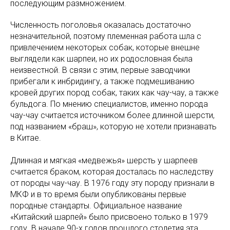
последующим размножением.
Численность поголовья оказалась достаточно
незначительной, поэтому племенная работа шла с
привлечением некоторых собак, которые внешне
выглядели как шарпеи, но их родословная была
неизвестной. В связи с этим, первые заводчики
прибегали к инбридингу, а также подмешиванию
кровей других пород собак, таких как чау-чау, а также
бульдога. По мнению специалистов, именно порода
чау-чау считается источником более длинной шерсти,
под названием «браш», которую не хотели признавать
в Китае.
Длинная и мягкая «медвежья» шерсть у шарпеев
считается браком, которая досталась по наследству
от породы чау-чау. В 1976 году эту породу признали в
МКФ и в то время были опубликованы первые
породные стандарты. Официальное название
«Китайский шарпей» было присвоено только в 1979
году. В начале 90-х годов прошлого столетия эта