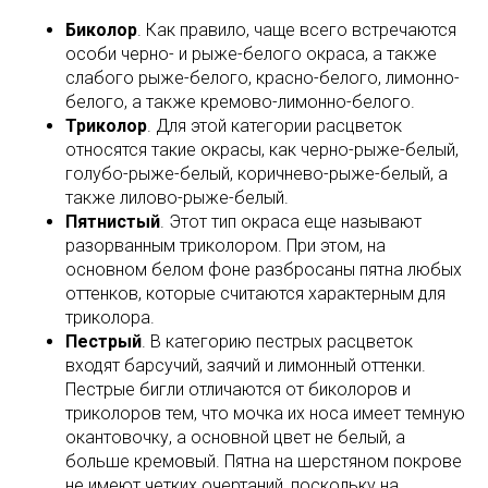
Биколор
. Как правило, чаще всего встречаются
особи черно- и рыже-белого окраса, а также
слабого рыже-белого, красно-белого, лимонно-
белого, а также кремово-лимонно-белого.
Триколор
. Для этой категории расцветок
относятся такие окрасы, как черно-рыже-белый,
голубо-рыже-белый, коричнево-рыже-белый, а
также лилово-рыже-белый.
Пятнистый
. Этот тип окраса еще называют
разорванным триколором. При этом, на
основном белом фоне разбросаны пятна любых
оттенков, которые считаются характерным для
триколора.
Пестрый
. В категорию пестрых расцветок
входят барсучий, заячий и лимонный оттенки.
Пестрые бигли отличаются от биколоров и
триколоров тем, что мочка их носа имеет темную
окантовочку, а основной цвет не белый, а
больше кремовый. Пятна на шерстяном покрове
не имеют четких очертаний, поскольку на