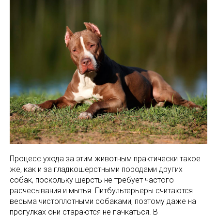
Процесс ухода за этим животным практически такое
же, как и за гладкошерстными породами других
собак, поскольку шерсть не требует частого
расчесывания и мытья. Питбультерьеры считаются
весьма чистоплотными собаками, поэтому даже на
прогулках они стараются не пачкаться. В