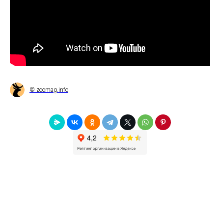
© zoomag.info