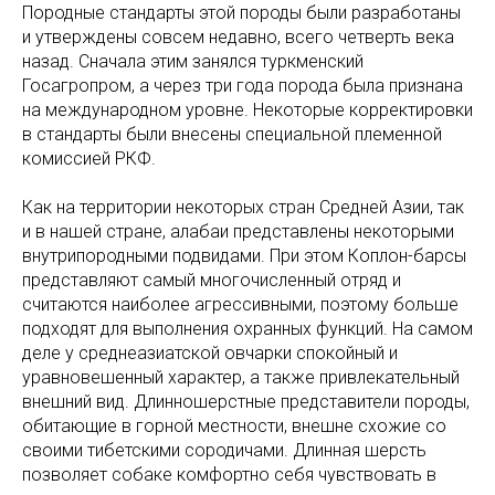
Породные стандарты этой породы были разработаны
и утверждены совсем недавно, всего четверть века
назад. Сначала этим занялся туркменский
Госагропром, а через три года порода была признана
на международном уровне. Некоторые корректировки
в стандарты были внесены специальной племенной
комиссией РКФ.
Как на территории некоторых стран Средней Азии, так
и в нашей стране, алабаи представлены некоторыми
внутрипородными подвидами. При этом Коплон-барсы
представляют самый многочисленный отряд и
считаются наиболее агрессивными, поэтому больше
подходят для выполнения охранных функций. На самом
деле у среднеазиатской овчарки спокойный и
уравновешенный характер, а также привлекательный
внешний вид. Длинношерстные представители породы,
обитающие в горной местности, внешне схожие со
своими тибетскими сородичами. Длинная шерсть
позволяет собаке комфортно себя чувствовать в