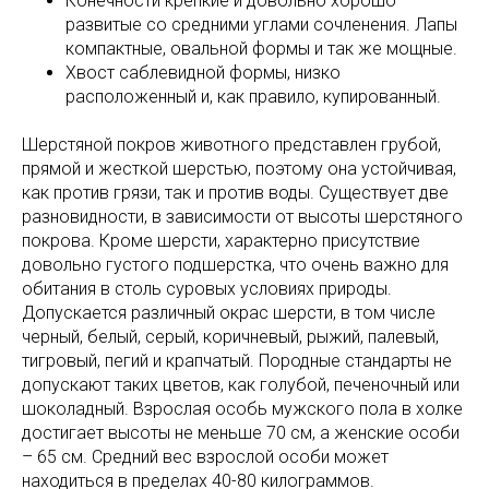
Конечности крепкие и довольно хорошо
развитые со средними углами сочленения. Лапы
компактные, овальной формы и так же мощные.
Хвост саблевидной формы, низко
расположенный и, как правило, купированный.
Шерстяной покров животного представлен грубой,
прямой и жесткой шерстью, поэтому она устойчивая,
как против грязи, так и против воды. Существует две
разновидности, в зависимости от высоты шерстяного
покрова. Кроме шерсти, характерно присутствие
довольно густого подшерстка, что очень важно для
обитания в столь суровых условиях природы.
Допускается различный окрас шерсти, в том числе
черный, белый, серый, коричневый, рыжий, палевый,
тигровый, пегий и крапчатый. Породные стандарты не
допускают таких цветов, как голубой, печеночный или
шоколадный. Взрослая особь мужского пола в холке
достигает высоты не меньше 70 см, а женские особи
– 65 см. Средний вес взрослой особи может
находиться в пределах 40-80 килограммов.