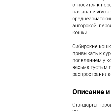
относится к пор
называли «бухар
среднеазиатски
ангорской, перс
кошки.
Сибирские кошк
привыкать к су
появлением у к
весьма густым п
распространила
Описание и
Стандарты поро