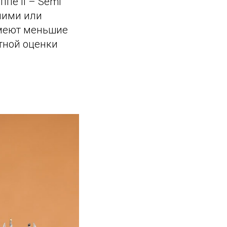
ппе II – Semi
ними или
имеют меньшие
тной оценки