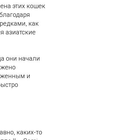
мена этих кошек
 благодаря
редками, как
ся азиатские
да они начали
ажено
аженным и
быстро
вно, каких-то