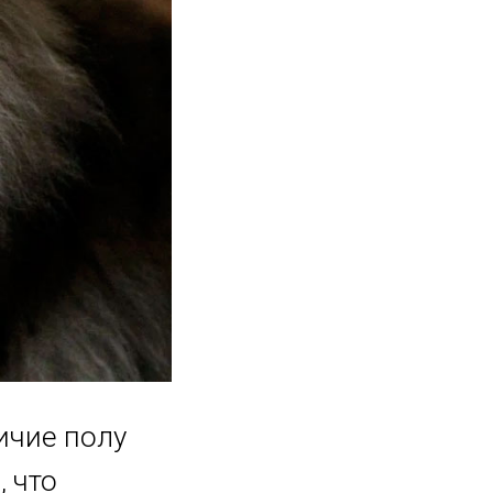
ичие полу
, что