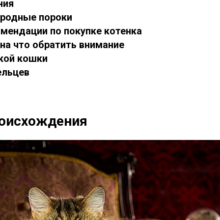
ния
породные пороки
омендации по покупке котенка
и на что обратить внимание
ской кошки
ельцев
роисхождения