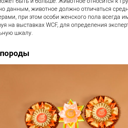
 может быть и больше. Животное относится к гру
асно данным, животное должно отличаться сред
рами, при этом особи женского пола всегда 
вуя на выставках WCF, для определения экспер
ьную шкалу.
 породы