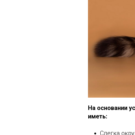
На основании у
иметь:
Слегка окру