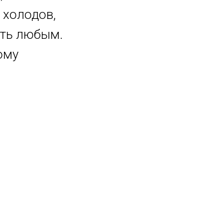
 холодов,
ыть любым.
ому