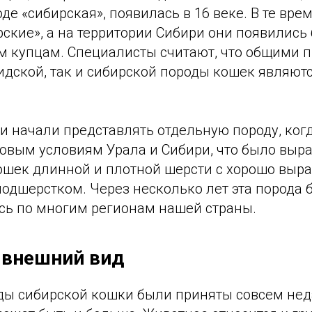
оде «сибирская», появилась в 16 веке. В те вре
ские», а на территории Сибири они появились
м купцам. Специалисты считают, что общими п
идской, так и сибирской породы кошек являют
и начали представлять отдельную породу, ког
ровым условиям Урала и Сибири, что было выр
ошек длинной и плотной шерсти с хорошо выр
одшерстком. Через несколько лет эта порода 
сь по многим регионам нашей страны.
 внешний вид
ды сибирской кошки были приняты совсем неда