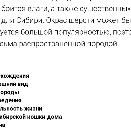
 боится влаги, а также существенных
 для Сибири. Окрас шерсти может б
уется большой популярностью, поэт
есьма распространенной породой.
схождения
нешний вид
породы
оведения
льность жизни
сибирской кошки дома
на