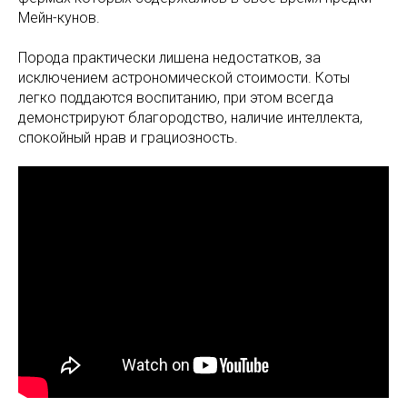
Мейн-кунов.
Порода практически лишена недостатков, за
исключением астрономической стоимости. Коты
легко поддаются воспитанию, при этом всегда
демонстрируют благородство, наличие интеллекта,
спокойный нрав и грациозность.