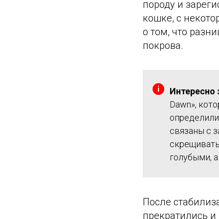
породу и зарег
кошке, с некот
о том, что разн
покрова.
Интересно 
Dawn», кот
определили
связаны с 
скрещивать
голубыми, 
После стабилиз
прекратились и