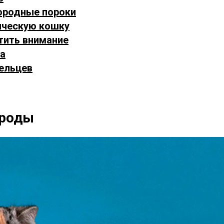
породные пороки
тическую кошку
атить внимание
ка
ельцев
ороды