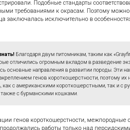
истрировали. Подобные стандарты соответство
орыми требованиями к окрасам. Поэтому можно
ица заключалась исключительно в особенностя
знать!
Благодаря двум питомникам, таким как «Grayfi
орые отличились огромным вкладом в разведение эк
сь основные направления в развитии породы. Эти н
закреплением генов короткошерстности, поэтому их 
, как с американскими короткошерстными, так и с р
а также с бурманскими кошками.
ации генов короткошерстности, межпородные
 продолжались работы только над персидским