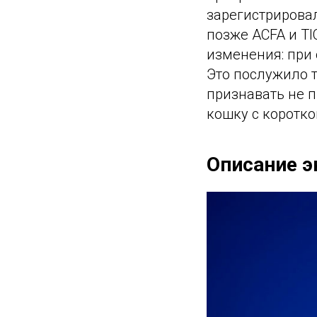
зарегистрировал
позже ACFA и TI
изменения: при
Это послужило т
признавать не 
кошку с коротко
Описание э