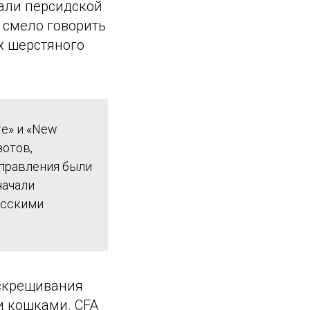
вали персидской
 смело говорить
х шерстяного
re» и «New
зотов,
аправления были
начали
усскими
 скрещивания
и кошками. CFA