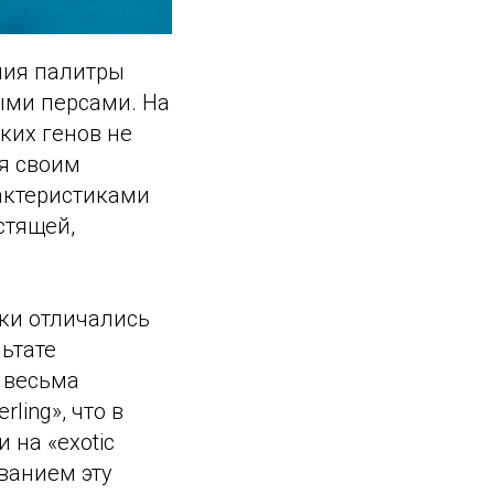
ния палитры
ыми персами. На
ких генов не
я своим
актеристиками
стящей,
ки отличались
ьтате
 весьма
ing», что в
 на «exotic
званием эту