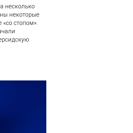
 а несколько
ены некоторые
 «со стопом».
ачали
персидскую