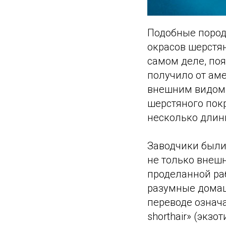
Подобные пород
окрасов шерстя
самом деле, поя
получило от ам
внешним видом 
шерстяного покр
несколько длин
Заводчики были
не только внешн
проделанной ра
разумные домашн
переводе означа
shorthair» (экз