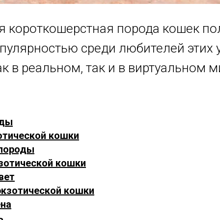
я короткошерстная порода кошек по
пулярностью среди любителей этих 
к в реальном, так и в виртуальном м
оды
зотической кошки
 породы
кзотической кошки
вет
экзотической кошки
ена
ь