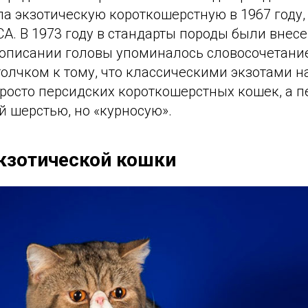
а экзотическую короткошерстную в 1967 году,
CA. В 1973 году в стандарты породы были внес
 описании головы упоминалось словосочетание
олчком к тому, что классическими экзотами н
просто персидских короткошерстных кошек, а 
й шерстью, но «курносую».
кзотической кошки