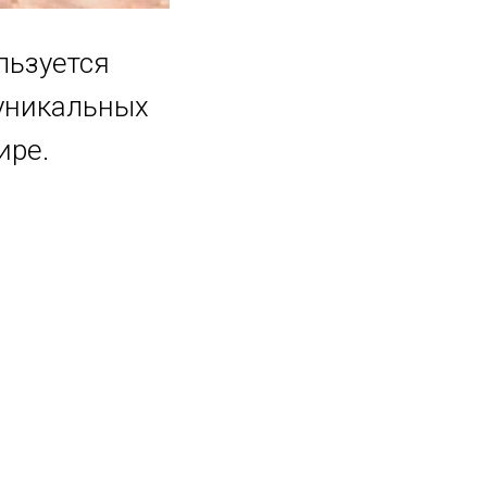
льзуется
уникальных
ире.