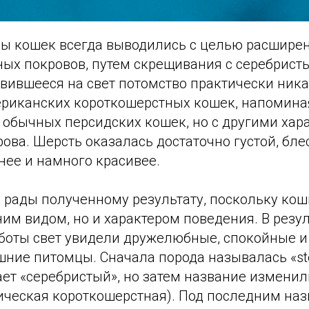
ы кошек всегда выводились с целью расшире
ных покровов, путем скрещивания с серебрист
вившееся на свет потомство практически ника
ериканских короткошерстных кошек, напомина
обычных персидских кошек, но с другими хар
ова. Шерсть оказалась достаточно густой, бле
нее и намного красивее.
 рады полученному результату, поскольку кош
им видом, но и характером поведения. В резул
боты свет увидели дружелюбные, спокойные и
ие питомцы. Сначала порода называлась «sterl
ет «серебристый», но затем название изменили
отическая короткошерстная). Под последним на