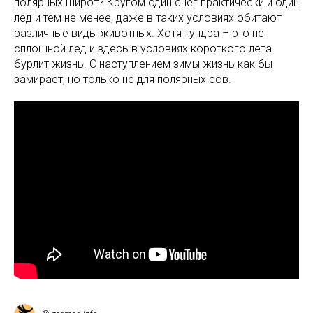
полярных широт? Кругом один снег практически и один
лед и тем не менее, даже в таких условиях обитают
различные виды животных. Хотя тундра – это не
сплошной лед и здесь в условиях короткого лета
бурлит жизнь. С наступлением зимы жизнь как бы
замирает, но только не для полярных сов.