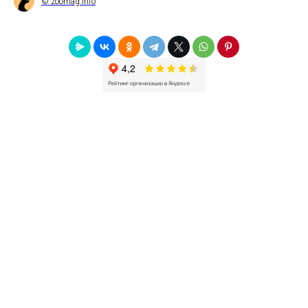
© zoomag.info