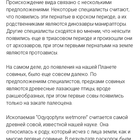
Происхождение вида связано с несколькими
предположениями. Некоторые специалисты считают,
что появились эти пернатые в юрском периоде, а их
родственниками являются динозавры-манирапторы.
Другие специалисты сходятся во мнении, что неясыти
появились еще в триасовом периоде и произошли они
от архозавров, при этом первыми пернатыми на земле
являются протоависы.
На самом деле, до появления на нашей Планете
совиных, было еще совсем далеко. По
предположениям специалистов, предками совиных
являются древесные лазающие птицы, вроде
ракшеобразных, при этом первые совы появились
только на закате палеоцена.
Ископаемая “Oqyqoptynx wetmorei” считается самой
древней совой, известной нашей науке. Она
относилась к роду, который исчез с лица земли, как и
многие первые совиные. В результате раскопок были