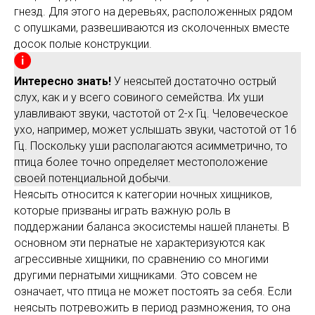
гнезд. Для этого на деревьях, расположенных рядом
с опушками, развешиваются из сколоченных вместе
досок полые конструкции.
Интересно знать!
У неясытей достаточно острый
слух, как и у всего совиного семейства. Их уши
улавливают звуки, частотой от 2-х Гц. Человеческое
ухо, например, может услышать звуки, частотой от 16
Гц. Поскольку уши располагаются асимметрично, то
птица более точно определяет местоположение
своей потенциальной добычи.
Неясыть относится к категории ночных хищников,
которые призваны играть важную роль в
поддержании баланса экосистемы нашей планеты. В
основном эти пернатые не характеризуются как
агрессивные хищники, по сравнению со многими
другими пернатыми хищниками. Это совсем не
означает, что птица не может постоять за себя. Если
неясыть потревожить в период размножения, то она