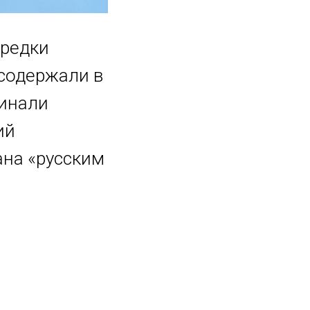
предки
содержали в
минали
ий
ана «русским