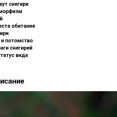
вут снегири
иморфизм
й
еста обитания
гири
 и потомство
аги снегирей
статус вида
писание