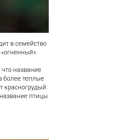
дит в семейство
 «огненный».
, что название
в более теплые
ет красногрудый.
 название птицы