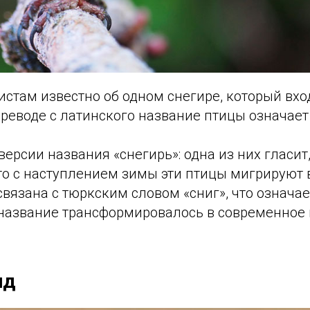
стам известно об одном снегире, который вхо
реводе с латинского название птицы означает
версии названия «снегирь»: одна из них гласит
что с наступлением зимы эти птицы мигрируют 
 связана с тюркским словом «сниг», что означа
 название трансформировалось в современное
ид