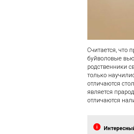
Считается, что
буйволовые вью
родственники с
только научилис
отличаются стол
является праро
отличаются нали
Интересны