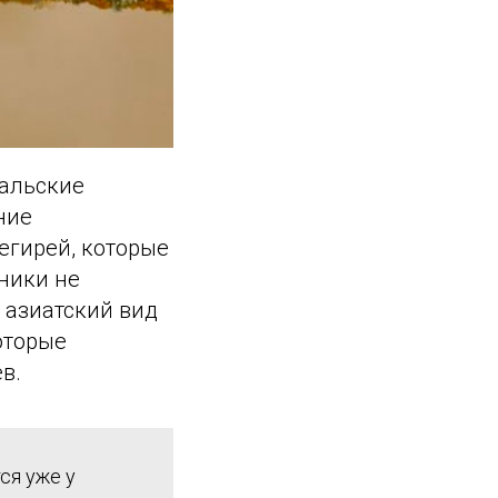
пальские
ние
егирей, которые
ники не
 азиатский вид
оторые
в.
ся уже у