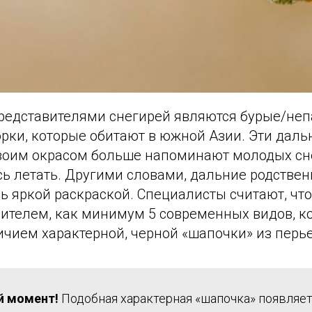
 представителями снегирей являются бурые/не
рки, которые обитают в южной Азии. Эти даль
воим окрасом больше напоминают молодых сн
ь летать. Другими словами, дальние родствен
ь яркой раскраской. Специалисты считают, что
дителем, как минимум 5 современных видов, к
чием характерной, черной «шапочки» из перье
й момент!
Подобная характерная «шапочка» появляет