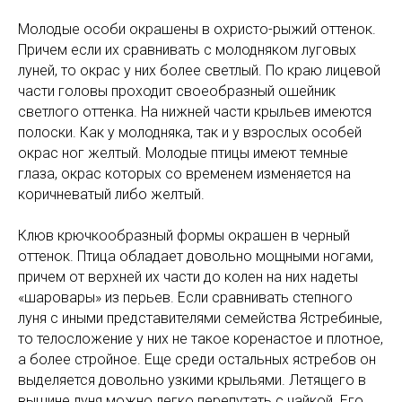
Молодые особи окрашены в охристо-рыжий оттенок.
Причем если их сравнивать с молодняком луговых
луней, то окрас у них более светлый. По краю лицевой
части головы проходит своеобразный ошейник
светлого оттенка. На нижней части крыльев имеются
полоски. Как у молодняка, так и у взрослых особей
окрас ног желтый. Молодые птицы имеют темные
глаза, окрас которых со временем изменяется на
коричневатый либо желтый.
Клюв крючкообразный формы окрашен в черный
оттенок. Птица обладает довольно мощными ногами,
причем от верхней их части до колен на них надеты
«шаровары» из перьев. Если сравнивать степного
луня с иными представителями семейства Ястребиные,
то телосложение у них не такое коренастое и плотное,
а более стройное. Еще среди остальных ястребов он
выделяется довольно узкими крыльями. Летящего в
вышине луня можно легко перепутать с чайкой. Его