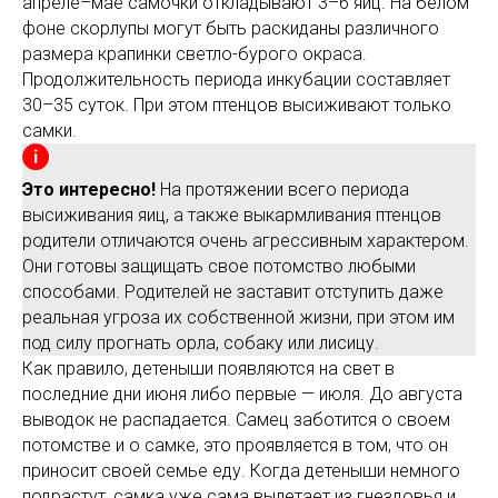
апреле–мае самочки откладывают 3–6 яиц. На белом
фоне скорлупы могут быть раскиданы различного
размера крапинки светло-бурого окраса.
Продолжительность периода инкубации составляет
30–35 суток. При этом птенцов высиживают только
самки.
Это интересно!
На протяжении всего периода
высиживания яиц, а также выкармливания птенцов
родители отличаются очень агрессивным характером.
Они готовы защищать свое потомство любыми
способами. Родителей не заставит отступить даже
реальная угроза их собственной жизни, при этом им
под силу прогнать орла, собаку или лисицу.
Как правило, детеныши появляются на свет в
последние дни июня либо первые — июля. До августа
выводок не распадается. Самец заботится о своем
потомстве и о самке, это проявляется в том, что он
приносит своей семье еду. Когда детеныши немного
подрастут, самка уже сама вылетает из гнездовья и