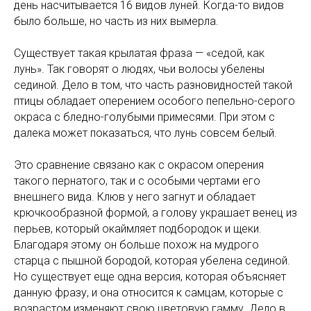
день насчитывается 16 видов луней. Когда-то видов
было больше, но часть из них вымерла.
Существует такая крылатая фраза — «седой, как
лунь». Так говорят о людях, чьи волосы убелены
сединой. Дело в том, что часть разновидностей такой
птицы обладает оперением особого пепельно-серого
окраса с бледно-голубыми примесями. При этом с
далека может показаться, что лунь совсем белый.
Это сравнение связано как с окрасом оперения
такого пернатого, так и с особыми чертами его
внешнего вида. Клюв у него загнут и обладает
крючкообразной формой, а голову украшает венец из
перьев, который окаймляет подбородок и щеки.
Благодаря этому он больше похож на мудрого
старца с пышной бородой, которая убелена сединой.
Но существует еще одна версия, которая объясняет
данную фразу, и она относится к самцам, которые с
возрастом изменяют свою цветовую гамму. Дело в