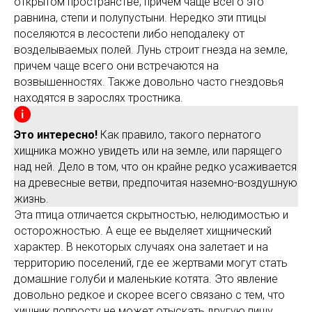
открытом пространстве, причем чаще всего это
равнина, степи и полупустыни. Нередко эти птицы
поселяются в лесостепи либо неподалеку от
возделываемых полей. Лунь строит гнезда на земле,
причем чаще всего они встречаются на
возвышенностях. Также довольно часто гнездовья
находятся в зарослях тростника.
Это интересно!
Как правило, такого пернатого
хищника можно увидеть или на земле, или парящего
над ней. Дело в том, что он крайне редко усаживается
на древесные ветви, предпочитая наземно-воздушную
жизнь.
Эта птица отличается скрытностью, нелюдимостью и
осторожностью. А еще ее выделяет хищнический
характер. В некоторых случаях она залетает и на
территорию поселений, где ее жертвами могут стать
домашние голуби и маленькие котята. Это явление
довольно редкое и скорее всего связано с тем, что
хищник попросту не может отыскать другую пищу.