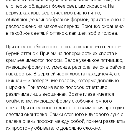
его перья обладают более светлым окрасом. На
верхушках крыльев отчетливо видно пятно,
обладающее клинообразной формой, при этом оно не
расположено на маховых перьях. Брюшко окрашено
в такой же светлый оттенок, как шея, зоб и голова.
При этом особи женского пола окрашены в пестро-
бурый оттенок. Причем на поверхности их хвоста и
крыльев имеются полосы. Белое узенькое пятнышко,
имеющее форму полумесяца, располагается в районе
надхвостья. В верхней части хвоста находится 4, а с
нижней — 3 поперечные полосы, которые довольно
широкие. При этом из всех полосок отчетливо
различима лишь вершинная. Возле глаза имеется
окаймление, имеющее форму скобочки темного
цвета. При этом поверх данного окаймления проходит
светлая окантовка. Самки степного и лугового луня с
далека очень похожи между собой, причем различить
их простому обывателю довольно сложно.