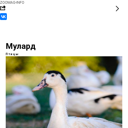
ZOOMAG-INFO
Мулард
Птицы