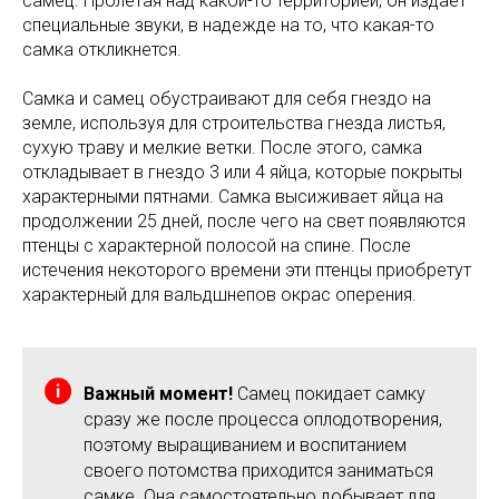
самец. Пролетая над какой-то территорией, он издает
специальные звуки, в надежде на то, что какая-то
самка откликнется.
Самка и самец обустраивают для себя гнездо на
земле, используя для строительства гнезда листья,
сухую траву и мелкие ветки. После этого, самка
откладывает в гнездо 3 или 4 яйца, которые покрыты
характерными пятнами. Самка высиживает яйца на
продолжении 25 дней, после чего на свет появляются
птенцы с характерной полосой на спине. После
истечения некоторого времени эти птенцы приобретут
характерный для вальдшнепов окрас оперения.
Важный момент!
Самец покидает самку
сразу же после процесса оплодотворения,
поэтому выращиванием и воспитанием
своего потомства приходится заниматься
самке. Она самостоятельно добывает для