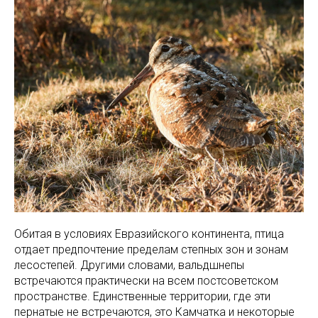
Обитая в условиях Евразийского континента, птица
отдает предпочтение пределам степных зон и зонам
лесостепей. Другими словами, вальдшнепы
встречаются практически на всем постсоветском
пространстве. Единственные территории, где эти
пернатые не встречаются, это Камчатка и некоторые