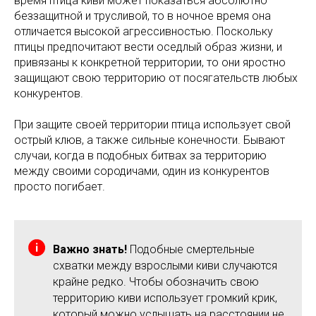
время птица киви может показаться абсолютно
беззащитной и трусливой, то в ночное время она
отличается высокой агрессивностью. Поскольку
птицы предпочитают вести оседлый образ жизни, и
привязаны к конкретной территории, то они яростно
защищают свою территорию от посягательств любых
конкурентов.
При защите своей территории птица использует свой
острый клюв, а также сильные конечности. Бывают
случаи, когда в подобных битвах за территорию
между своими сородичами, один из конкурентов
просто погибает.
Важно знать!
Подобные смертельные
схватки между взрослыми киви случаются
крайне редко. Чтобы обозначить свою
территорию киви использует громкий крик,
который можно услышать на расстоянии не