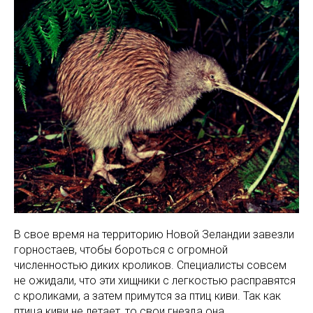
В свое время на территорию Новой Зеландии завезли
горностаев, чтобы бороться с огромной
численностью диких кроликов. Специалисты совсем
не ожидали, что эти хищники с легкостью расправятся
с кроликами, а затем примутся за птиц киви. Так как
птица киви не летает, то свои гнезда она