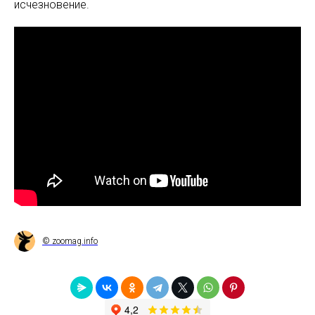
исчезновение.
© zoomag.info