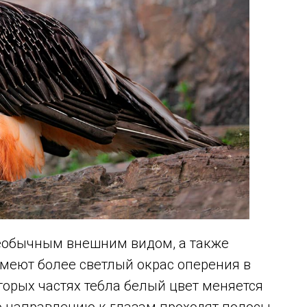
еобычным внешним видом, а также
меют более светлый окрас оперения в
торых частях те6ла белый цвет меняется
о направлению к глазам проходят полосы