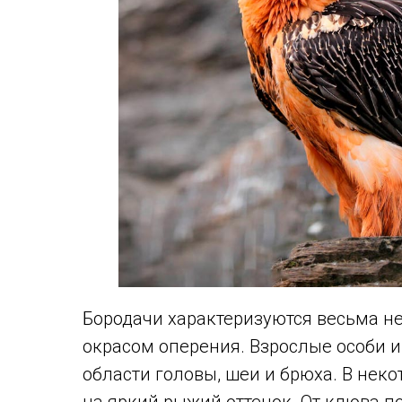
Бородачи характеризуются весьма н
окрасом оперения. Взрослые особи и
области головы, шеи и брюха. В неко
на яркий рыжий оттенок. От клюва п