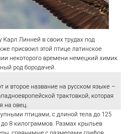
у Карл Линней в своих трудах под
кже присвоил этой птице латинское
чении некоторого времени немецкий химик
ьный род бородачей.
 и второе название на русском языке –
западноевропейской трактовкой, которая
я на овец.
упными птицами, с длиной тела до 125
5 до 8 килограммов. Размах крыльев
меры, сравнимые с размерами грифов.