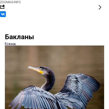
ZOOMAG-INFO
Бакланы
Птицы