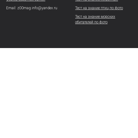
Email: z00mag.info@yandex.ru
Тест на знание птиц по фото
Тест на знание морских
обитателей по фото