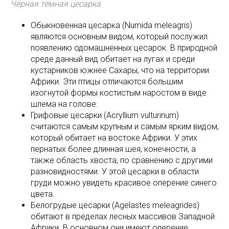
Чёрная тёмная цесарка
Обыкновенная цесарка (Numida meleagris)
являются основным видом, который послужил
появлению одомашненных цесарок. В природной
среде данный вид обитает на лугах и среди
кустарников южнее Сахары, что на территории
Африки. Эти птицы отличаются большим
изогнутой формы костистым наростом в виде
шлема на голове.
Грифовые цесарки (Acryllium vulturinum)
считаются самым крупным и самым ярким видом,
который обитает на востоке Африки. У этих
пернатых более длинная шея, конечности, а
также область хвоста, по сравнению с другими
разновидностями. У этой цесарки в области
груди можно увидеть красивое оперение синего
цвета.
Белогрудые цесарки (Agelastes meleagrides)
обитают в пределах лесных массивов Западной
Африки. В основном они имеют оперение