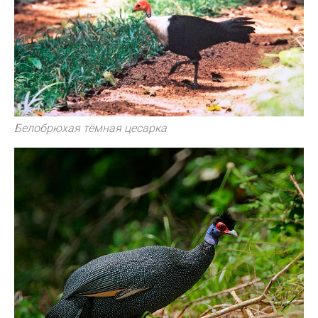
Белобрюхая тёмная цесарка