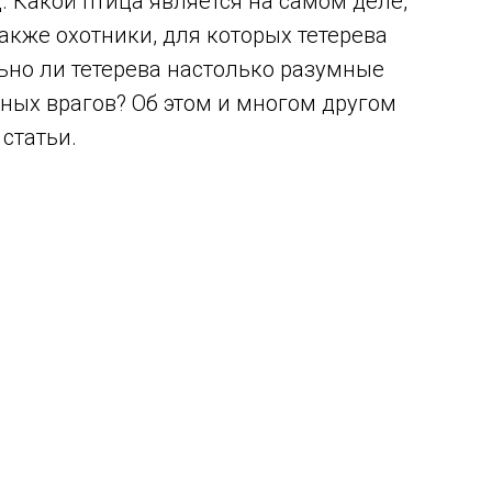
. Какой птица является на самом деле,
акже охотники, для которых тетерева
ьно ли тетерева настолько разумные
дных врагов? Об этом и многом другом
статьи.