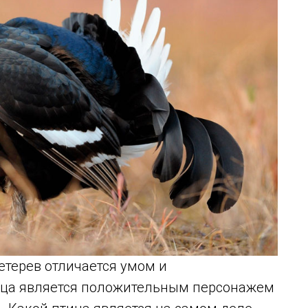
тетерев отличается умом и
тица является положительным персонажем