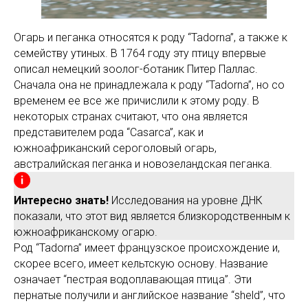
Огарь и пеганка относятся к роду “Tadorna”, а также к
семейству утиных. В 1764 году эту птицу впервые
описал немецкий зоолог-ботаник Питер Паллас.
Сначала она не принадлежала к роду “Tadorna”, но со
временем ее все же причислили к этому роду. В
некоторых странах считают, что она является
представителем рода “Casarca”, как и
южноафриканский сероголовый огарь,
австралийская пеганка и новозеландская пеганка.
Интересно знать!
Исследования на уровне ДНК
показали, что этот вид является близкородственным к
южноафриканскому огарю.
Род “Tadorna” имеет французское происхождение и,
скорее всего, имеет кельтскую основу. Название
означает “пестрая водоплавающая птица”. Эти
пернатые получили и английское название “sheld”, что