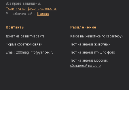
Все права защищены.
Политика конфиденциальности.
Разработчик сайта:
Klarcus
Контакты
Развлечение
Донат на развитие сайта
Какое вы животное по характеру?
Форма обратной связи
Тест на знание животных
Email: z00mag.info@yandex.ru
Тест на знание птиц по фото
Тест на знание морских
обитателей по фото