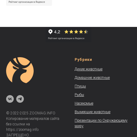
Рубрики
Дикие животные
Домашние животные
Птицы
Рыбы
Насекомые
Вымершие животные
© 2022-2025 ZOOMAG.INFO
Копирование материалов сайта
Презентации по Окружающему
без ссылки на
миру
https://zoomag.info
ЗАПРЕЩЕНО.