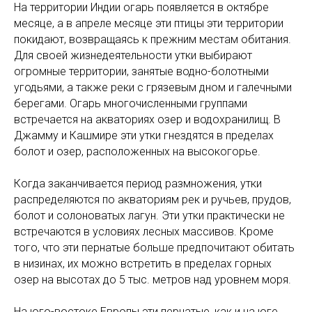
На территории Индии огарь появляется в октябре
месяце, а в апреле месяце эти птицы эти территории
покидают, возвращаясь к прежним местам обитания.
Для своей жизнедеятельности утки выбирают
огромные территории, занятые водно-болотными
угодьями, а также реки с грязевым дном и галечными
берегами. Огарь многочисленными группами
встречается на акваториях озер и водохранилищ. В
Джамму и Кашмире эти утки гнездятся в пределах
болот и озер, расположенных на высокогорье.
Когда заканчивается период размножения, утки
распределяются по акваториям рек и ручьев, прудов,
болот и солоноватых лагун. Эти утки практически не
встречаются в условиях лесных массивов. Кроме
того, что эти пернатые больше предпочитают обитать
в низинах, их можно встретить в пределах горных
озер на высотах до 5 тыс. метров над уровнем моря.
На юго-востоке Европы эти пернатые, как и на юге