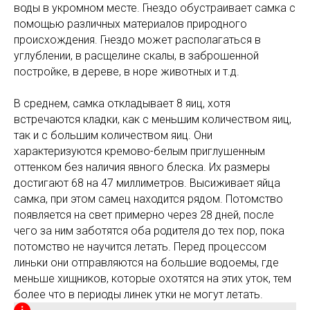
воды в укромном месте. Гнездо обустраивает самка с
помощью различных материалов природного
происхождения. Гнездо может располагаться в
углублении, в расщелине скалы, в заброшенной
постройке, в дереве, в норе животных и т.д.
В среднем, самка откладывает 8 яиц, хотя
встречаются кладки, как с меньшим количеством яиц,
так и с большим количеством яиц. Они
характеризуются кремово-белым приглушенным
оттенком без наличия явного блеска. Их размеры
достигают 68 на 47 миллиметров. Высиживает яйца
самка, при этом самец находится рядом. Потомство
появляется на свет примерно через 28 дней, после
чего за ним заботятся оба родителя до тех пор, пока
потомство не научится летать. Перед процессом
линьки они отправляются на большие водоемы, где
меньше хищников, которые охотятся на этих уток, тем
более что в периоды линек утки не могут летать.