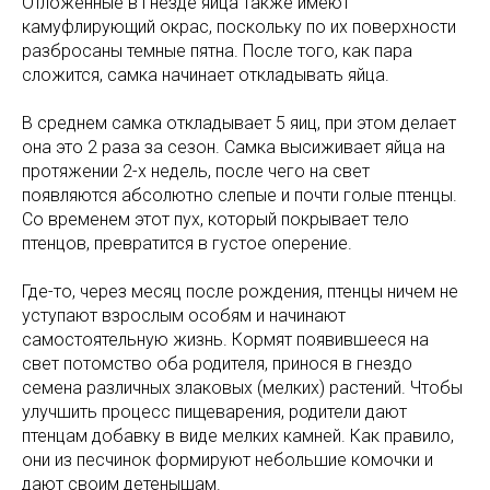
Отложенные в гнезде яйца также имеют
камуфлирующий окрас, поскольку по их поверхности
разбросаны темные пятна. После того, как пара
сложится, самка начинает откладывать яйца.
В среднем самка откладывает 5 яиц, при этом делает
она это 2 раза за сезон. Самка высиживает яйца на
протяжении 2-х недель, после чего на свет
появляются абсолютно слепые и почти голые птенцы.
Со временем этот пух, который покрывает тело
птенцов, превратится в густое оперение.
Где-то, через месяц после рождения, птенцы ничем не
уступают взрослым особям и начинают
самостоятельную жизнь. Кормят появившееся на
свет потомство оба родителя, принося в гнездо
семена различных злаковых (мелких) растений. Чтобы
улучшить процесс пищеварения, родители дают
птенцам добавку в виде мелких камней. Как правило,
они из песчинок формируют небольшие комочки и
дают своим детенышам.