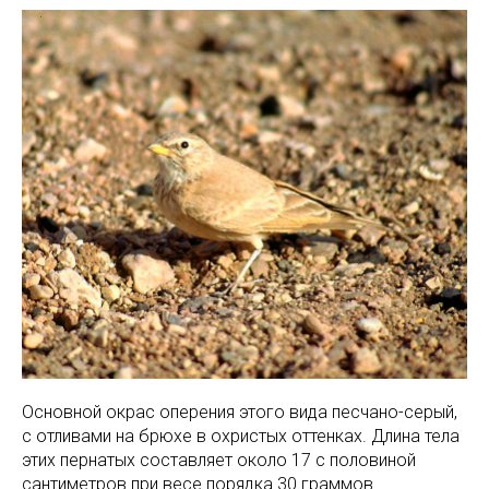
Основной окрас оперения этого вида песчано-серый,
с отливами на брюхе в охристых оттенках. Длина тела
этих пернатых составляет около 17 с половиной
сантиметров при весе порядка 30 граммов.