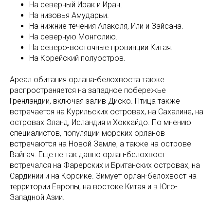
На северный Ирак и Иран.
На низовья Амударьи.
На нижние течения Алаколя, Или и Зайсана.
На северную Монголию.
На северо-восточные провинции Китая.
На Корейский полуостров.
Ареал обитания орлана-белохвоста также
распространяется на западное побережье
Гренландии, включая залив Диско. Птица также
встречается на Курильских островах, на Сахалине, на
островах Эланд, Исландия и Хоккайдо. По мнению
специалистов, популяции морских орланов
встречаются на Новой Земле, а также на острове
Вайгач. Еще не так давно орлан-белохвост
встречался на Фарерских и Британских островах, на
Сардинии и на Корсике. Зимует орлан-белохвост на
территории Европы, на востоке Китая и в Юго-
Западной Азии.