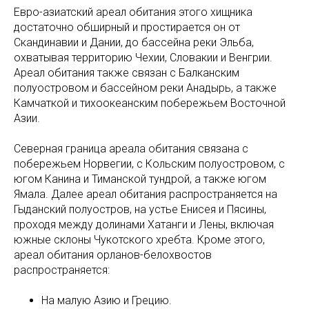
Евро-азиатский ареал обитания этого хищника
достаточно обширный и простирается он от
Скандинавии и Дании, до бассейна реки Эльба,
охватывая территорию Чехии, Словакии и Венгрии.
Ареал обитания также связан с Балканским
полуостровом и бассейном реки Анадырь, а также
Камчаткой и тихоокеанским побережьем Восточной
Азии.
Северная граница ареала обитания связана с
побережьем Норвегии, с Кольским полуостровом, с
югом Канина и Тиманской тундрой, а также югом
Ямала. Далее ареал обитания распространяется на
Гыданский полуостров, на устье Енисея и Пясины,
проходя между долинами Хатанги и Лены, включая
южные склоны Чукотского хребта. Кроме этого,
ареал обитания орланов-белохвостов
распространяется:
На малую Азию и Грецию.