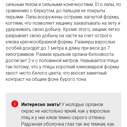
сильным телом и сильными конечностями. Его лапы, по
сравнению с беркутом, до пальцев не покрыты
перьями. Лапы вооружены острыми, загнутой формы,
когтями, что позволяет хищнику захватывать на лету и
удерживать свою добычу. Кроме этого, хищник легко
разрывает свою добычу на части за счет острого
клюва крючкообразной формы. Размеры взрослых
особей доходят до 1 метра в длину при весе до 7
килограммов. Размах крыльев орлана-белохвоста
достигает 2-х с половиной метров. Называется птица
так потому, что у птицы короткий клиновидной формы
хвост чисто белого цвета, что вносит заметный
контраст на общем фоне бурого тона.
Интересно знать!
У молодых орланов
окрас не настолько яркий, как у взрослых
птиц и у них клюв темно-серого оттенка.
Радужная оболочка глаз так же темная, как