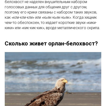
белохвост не наделен внушительным набором
голосовых данных для общения друг с другом,
поэтому его крики связаны с набором таких звуков,
как «кли-кли-кли» или «кьяк-кьяк-кьяк». Когда хищник
чем-то обеспокоен, то издает короткие звуки «кики-
кики» или «кик-кик-кик», вроде металлического скрипа.
Сколько живет орлан-белохвост?