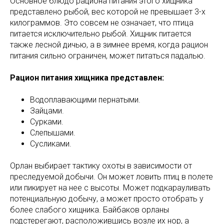
Основное блюдо рациона питания этого хищника
представлено рыбой, вес которой не превышает 3-х
килограммов. Это совсем не означает, что птица
питается исключительно рыбой. Хищник питается
также лесной дичью, а в зимнее время, когда рацион
питания сильно ограничен, может питаться падалью.
Рацион питания хищника представлен:
Водоплавающими пернатыми.
Зайцами.
Сурками.
Слепышами.
Сусликами.
Орлан выбирает тактику охоты в зависимости от
преследуемой добычи. Он может ловить птиц в полете
или пикирует на нее с высоты. Может подкарауливать
потенциальную добычу, а может просто отобрать у
более слабого хищника. Байбаков орланы
подстерегают, расположившись возле их нор, а