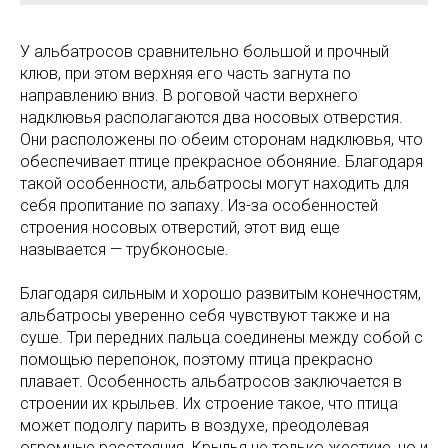
У альбатросов сравнительно большой и прочный
клюв, при этом верхняя его часть загнута по
направлению вниз. В роговой части верхнего
надклювья располагаются два носовых отверстия.
Они расположены по обеим сторонам надклювья, что
обеспечивает птице прекрасное обоняние. Благодаря
такой особенности, альбатросы могут находить для
себя пропитание по запаху. Из-за особенностей
строения носовых отверстий, этот вид еще
называется — трубконосые.
Благодаря сильным и хорошо развитым конечностям,
альбатросы уверенно себя чувствуют также и на
суше. Три передних пальца соединены между собой с
помощью перепонок, поэтому птица прекрасно
плавает. Особенность альбатросов заключается в
строении их крыльев. Их строение такое, что птица
может подолгу парить в воздухе, преодолевая
огромные расстояния. Крылья не только жесткие, но и