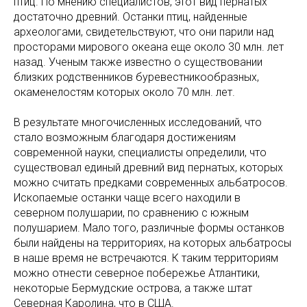
птиц. По мнению специалистов, этот вид пернатых
достаточно древний. Останки птиц, найденные
археологами, свидетельствуют, что они парили над
просторами мирового океана еще около 30 млн. лет
назад. Ученым также известно о существовании
близких родственников буревестникообразных,
окаменелостям которых около 70 млн. лет.
В результате многочисленных исследований, что
стало возможным благодаря достижениям
современной науки, специалисты определили, что
существовал единый древний вид пернатых, которых
можно считать предками современных альбатросов.
Ископаемые останки чаще всего находили в
северном полушарии, по сравнению с южным
полушарием. Мало того, различные формы останков
были найдены на территориях, на которых альбатросы
в наше время не встречаются. К таким территориям
можно отнести северное побережье Атлантики,
некоторые Бермудские острова, а также штат
Северная Каролина, что в США.