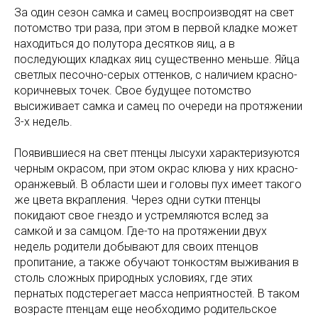
За один сезон самка и самец воспроизводят на свет
потомство три раза, при этом в первой кладке может
находиться до полутора десятков яиц, а в
последующих кладках яиц существенно меньше. Яйца
светлых песочно-серых оттенков, с наличием красно-
коричневых точек. Свое будущее потомство
высиживает самка и самец по очереди на протяжении
3-х недель.
Появившиеся на свет птенцы лысухи характеризуются
черным окрасом, при этом окрас клюва у них красно-
оранжевый. В области шеи и головы пух имеет такого
же цвета вкрапления. Через одни сутки птенцы
покидают свое гнездо и устремляются вслед за
самкой и за самцом. Где-то на протяжении двух
недель родители добывают для своих птенцов
пропитание, а также обучают тонкостям выживания в
столь сложных природных условиях, где этих
пернатых подстерегает масса неприятностей. В таком
возрасте птенцам еще необходимо родительское