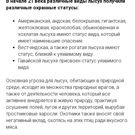
В начале 21 века различные виды лысух получили
различные охранные статусы:
Американская, андская, белокрылая, гигантская,
желтоклювая, краснолобая, обыкновенная и
хохлатая лысуха имеют статус вида, который
имеет наименьшие опасения.
Вест-индская, а также рогатая лысуха имеют
статус, близкий к уязвимому виду.
Гавайской лысухе присвоен статус уязвимого
вида.
Основная угроза для лысух, обитающих в природной
среде, исходит из множества природных врагов, а
также от деятельности человека, который все
активнее внедряется в живую природу, практикуя
осушение полей, лугов и других территорий, вырубая
тростниковые заросли. Охотники также вносят свой
негативный вклад, охотясь на этих птиц ради вкусного
мяса.