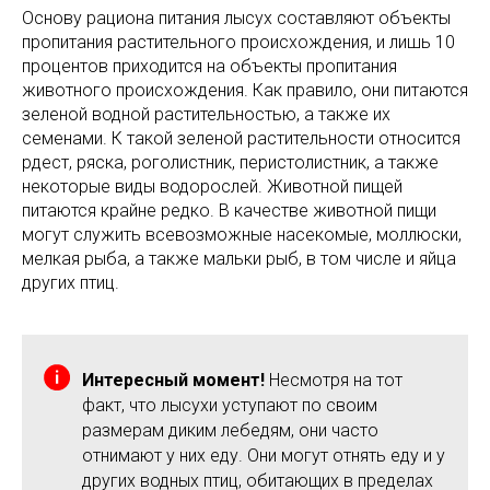
Основу рациона питания лысух составляют объекты
пропитания растительного происхождения, и лишь 10
процентов приходится на объекты пропитания
животного происхождения. Как правило, они питаются
зеленой водной растительностью, а также их
семенами. К такой зеленой растительности относится
рдест, ряска, роголистник, перистолистник, а также
некоторые виды водорослей. Животной пищей
питаются крайне редко. В качестве животной пищи
могут служить всевозможные насекомые, моллюски,
мелкая рыба, а также мальки рыб, в том числе и яйца
других птиц.
Интересный момент!
Несмотря на тот
факт, что лысухи уступают по своим
размерам диким лебедям, они часто
отнимают у них еду. Они могут отнять еду и у
других водных птиц, обитающих в пределах