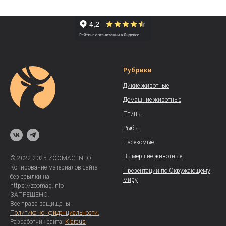
Рубрики
Дикие животные
Домашние животные
Птицы
Рыбы
Насекомые
Вымершие животные
© 2022-2025 ZOOMAG.INFO
Копирование материалов сайта
Презентации по Окружающему
без ссылки на
миру
https://zoomag.info
ЗАПРЕЩЕНО.
Все права защищены.
Политика конфиденциальности.
Разработчик сайта:
Klarcus