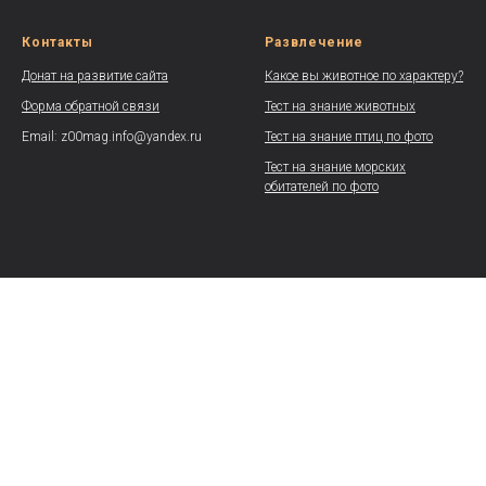
Контакты
Развлечение
Донат на развитие сайта
Какое вы животное по характеру?
Форма обратной связи
Тест на знание животных
Email: z00mag.info@yandex.ru
Тест на знание птиц по фото
Тест на знание морских
обитателей по фото