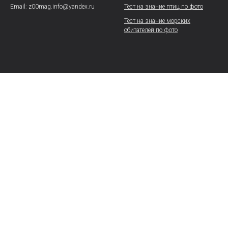
Email: z00mag.info@yandex.ru
Тест на знание птиц по фото
Тест на знание морских
обитателей по фото