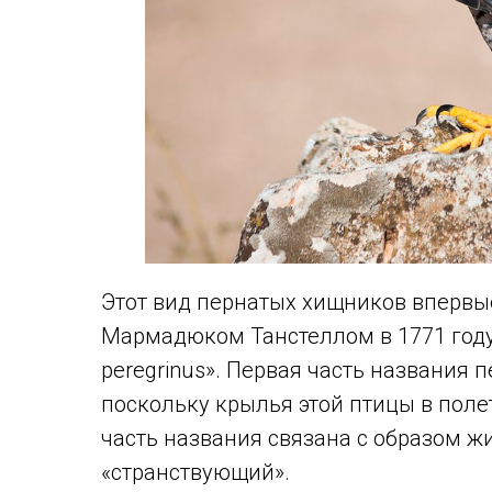
Этот вид пернатых хищников вперв
Мармадюком Танстеллом в 1771 году
peregrinus». Первая часть названия 
поскольку крылья этой птицы в пол
часть названия связана с образом ж
«странствующий».