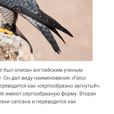
ые был описан английским ученым
. Он дал виду наименование «Falco
переводится как «серпообразно загнутый»,
ете имеют серпообразную форму. Вторая
изни сапсана и переводится как