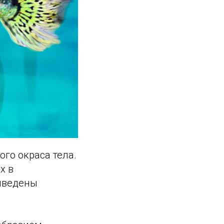
го окраса тела.
х в
выведены