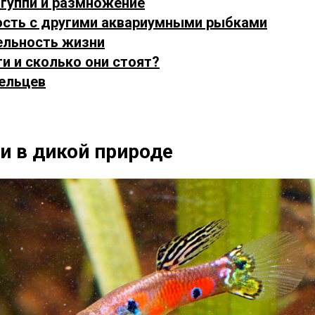
 гуппи и размножение
ость с другими аквариумными рыбками
ельность жизни
ти и сколько они стоят?
ельцев
и в дикой природе