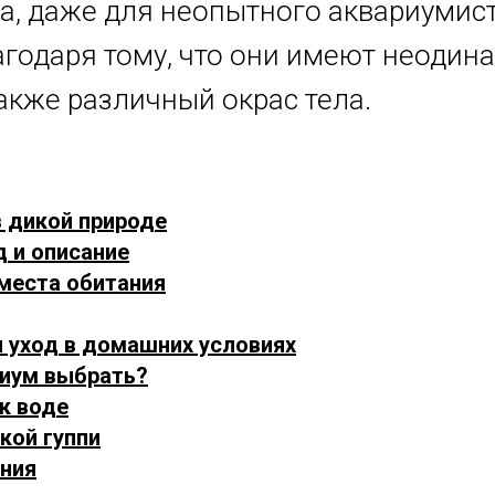
да, даже для неопытного аквариумист
агодаря тому, что они имеют неодин
акже различный окрас тела.
в дикой природе
д и описание
 места обитания
и уход в домашних условиях
риум выбрать?
 к воде
бкой гуппи
ания