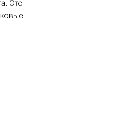
а. Это
аковые