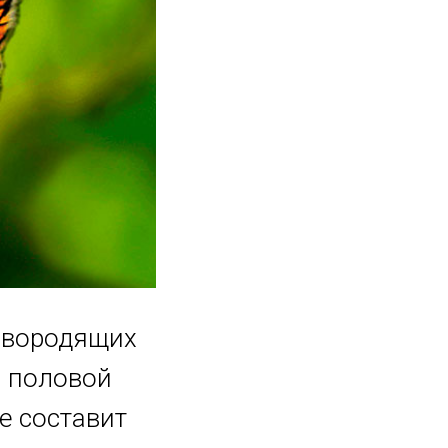
ивородящих
й половой
е составит