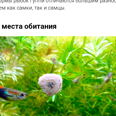
рмы рыбок Гуппи отличаются большим разно
ем как самки, так и самцы.
 места обитания