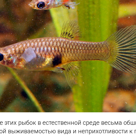
 этих рыбок в естественной среде весьма обш
кой выживаемостью вида и неприхотливости к