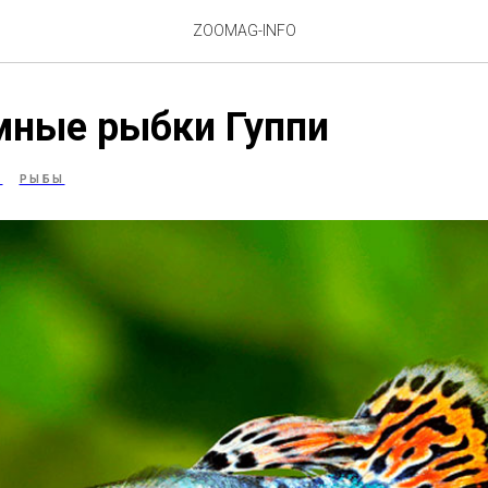
ZOOMAG-INFO
мные рыбки Гуппи
И
РЫБЫ