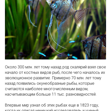
Около 300 млн. лет тому назад род скалярий взял свое
начало от костных видов рыб, после чего началось их
эволюционное развитие. Примерно 70 млн. лет тому
назад появились окунеобразные рыбы, которые
считаются наиболее многочисленным видом,
насчитывающим больше 11 тыс. разновидностей.
Впервые мир узнал об этих рыбах еще в 1823 году,
когда их описал немецкий исследователь и ученый