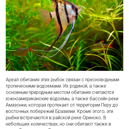
Ареал обитания этих рыбок связан с пресноводными
тропическими водоемами. Их родиной, а также
основным природным местом обитания считаются
южноамериканские водоемы, а также бассейн реки
Амазонки, которая протекает от территории Перу до
восточных побережий Бразилии. Кроме этого, эти
рыбки встречаются в райской реке Ориноко. В
небольших количествах, но они обитают также в